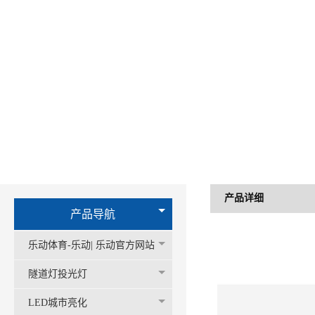
产品详细
产品导航
乐动体育-乐动| 乐动官方网站
隧道灯投光灯
LED城市亮化