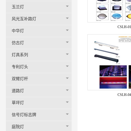
玉兰灯
风光互补路灯
CSLH-0
中华灯
仿古灯
灯具系列
专利灯头
双臂灯杆
道路灯
CSLH-0
草坪灯
信号灯标志牌
庭院灯