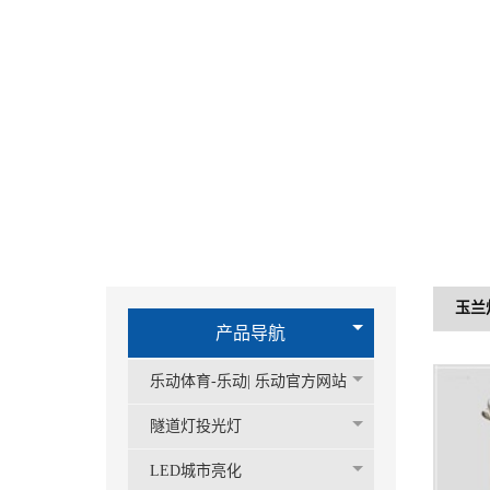
玉兰
产品导航
乐动体育-乐动| 乐动官方网站
隧道灯投光灯
LED城市亮化