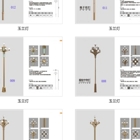
玉兰灯
玉兰灯
玉兰灯
玉兰灯