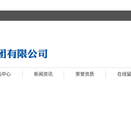
品中心
新闻资讯
荣誉资质
在线