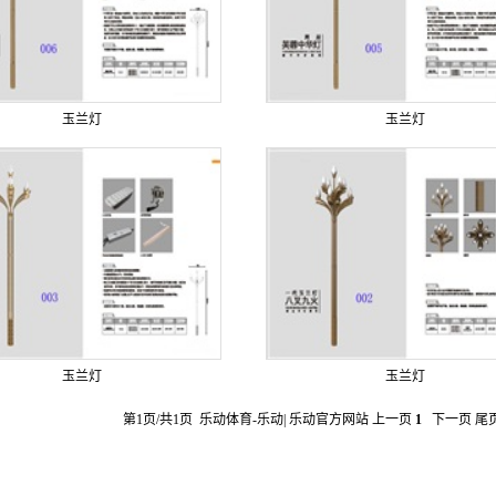
玉兰灯
玉兰灯
玉兰灯
玉兰灯
第1页/共1页 乐动体育-乐动| 乐动官方网站 上一页
1
下一页 尾页