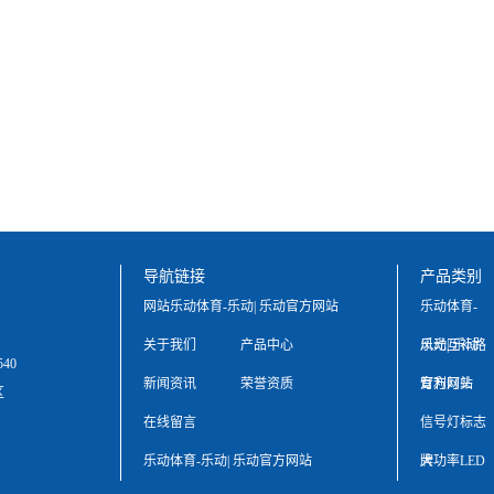
导航链接
产品类别
网站乐动体育-乐动| 乐动官方网站
乐动体育-
关于我们
产品中心
乐动| 乐动
风光互补路
540
新闻资讯
荣誉资质
官方网站
灯
专利灯头
区
在线留言
信号灯标志
乐动体育-乐动| 乐动官方网站
牌
大功率LED