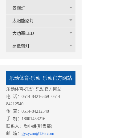
景观灯
太阳能路灯
大功率LED
高低臂灯
乐动体育-乐动| 乐动官方网站
乐动体育-乐动| 乐动官方网站
电 话：0514-84216369 0514-
84212540
传 真：0514-84212540
手 机：18001453216
联系人：陶小姐(销售部)
邮 箱：
gyzyzm@126.com