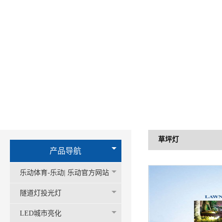
草坪灯
产品导航
乐动体育-乐动| 乐动官方网站
隧道灯投光灯
LED城市亮化