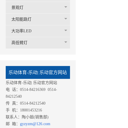
景观灯
太阳能路灯
大功率LED
高低臂灯
乐动体育-乐动| 乐动官方网站
乐动体育-乐动| 乐动官方网站
电 话：0514-84216369 0514-
84212540
传 真：0514-84212540
手 机：18001453216
联系人：陶小姐(销售部)
邮 箱：
gyzyzm@126.com