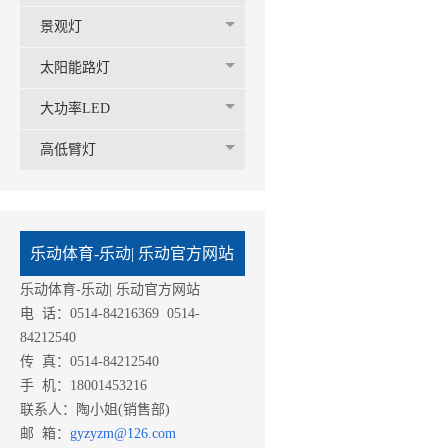
景观灯
太阳能路灯
大功率LED
高低臂灯
乐动体育-乐动| 乐动官方网站
乐动体育-乐动| 乐动官方网站
电 话：0514-84216369 0514-
84212540
传 真：0514-84212540
手 机：18001453216
联系人：陶小姐(销售部)
邮 箱：
gyzyzm@126.com