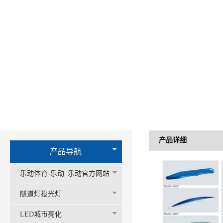
产品详细
产品导航
乐动体育-乐动| 乐动官方网站
隧道灯投光灯
LED城市亮化