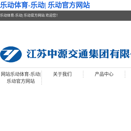
乐动体育-乐动| 乐动官方网站
乐动体育-乐动| 乐动官方网站 欢迎您！
网站乐动体育-乐动|
关于我们
产品中心
乐动官方网站