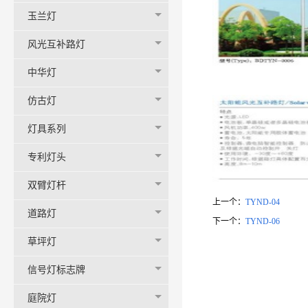
玉兰灯
风光互补路灯
中华灯
仿古灯
灯具系列
专利灯头
双臂灯杆
上一个：
TYND-04
道路灯
下一个：
TYND-06
草坪灯
信号灯标志牌
庭院灯