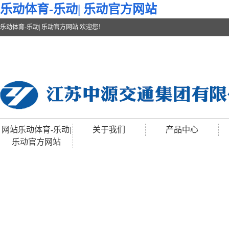
乐动体育-乐动| 乐动官方网站
乐动体育-乐动| 乐动官方网站 欢迎您！
网站乐动体育-乐动|
关于我们
产品中心
乐动官方网站