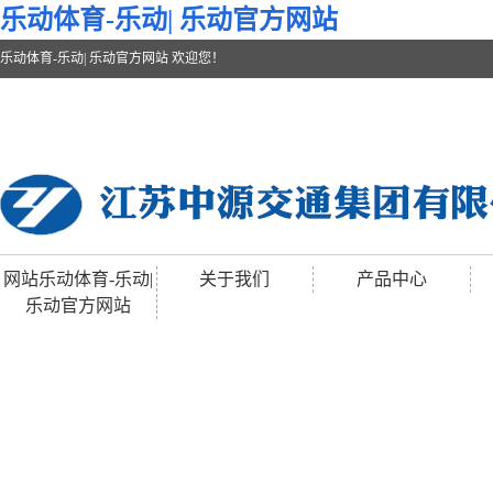
乐动体育-乐动| 乐动官方网站
乐动体育-乐动| 乐动官方网站 欢迎您！
网站乐动体育-乐动|
关于我们
产品中心
乐动官方网站