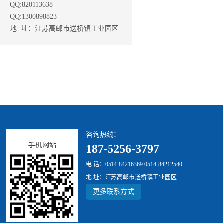
QQ:820113638
QQ:1300898823
地 址：江苏高邮市送桥镇工业园区
咨询热线：
187-5256-3797
电 话：0514-84216369 0514-84212540
地 址：江苏高邮市送桥镇工业园区
更多联系方式