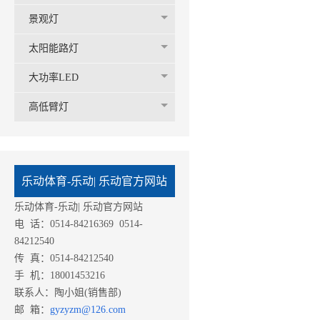
景观灯
太阳能路灯
大功率LED
高低臂灯
乐动体育-乐动| 乐动官方网站
乐动体育-乐动| 乐动官方网站
电 话：0514-84216369 0514-
84212540
传 真：0514-84212540
手 机：18001453216
联系人：陶小姐(销售部)
邮 箱：
gyzyzm@126.com