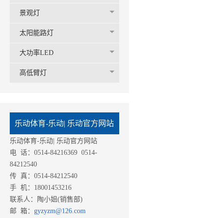
景观灯
太阳能路灯
大功率LED
高低臂灯
乐动体育-乐动| 乐动官方网站
乐动体育-乐动| 乐动官方网站
电 话：0514-84216369 0514-
84212540
传 真：0514-84212540
手 机：18001453216
联系人：陶小姐(销售部)
邮 箱：
gyzyzm@126.com