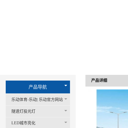
产品详细
产品导航
乐动体育-乐动| 乐动官方网站
隧道灯投光灯
LED城市亮化